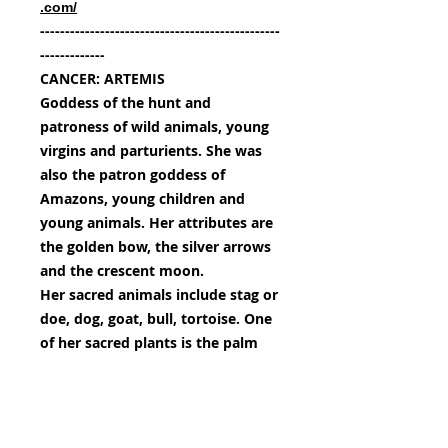
.com/
------------------------------------------------
-------------
CANCER: ARTEMIS
Goddess of the hunt and
patroness of wild animals, young
virgins and parturients. She was
also the patron goddess of
Amazons, young children and
young animals. Her attributes are
the golden bow, the silver arrows
and the crescent moon.
Her sacred animals include stag or
doe, dog, goat, bull, tortoise. One
of her sacred plants is the palm
tree.
2019 - Numeric prints 4.5" x 4.5",
UltraChrome HD inks.