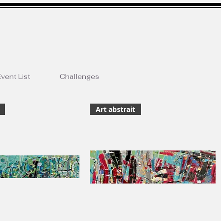
vent List
Challenges
Art abstrait