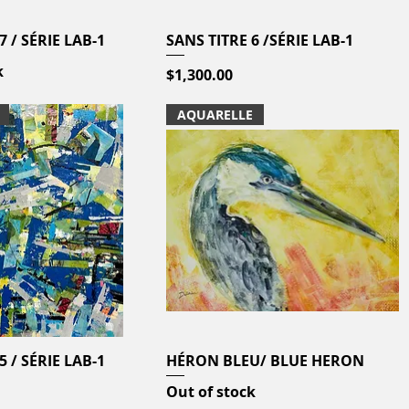
7 / SÉRIE LAB-1
Quick View
SANS TITRE 6 /SÉRIE LAB-1
Quick View
k
Price
$1,300.00
AQUARELLE
5 / SÉRIE LAB-1
Quick View
HÉRON BLEU/ BLUE HERON
Quick View
Out of stock