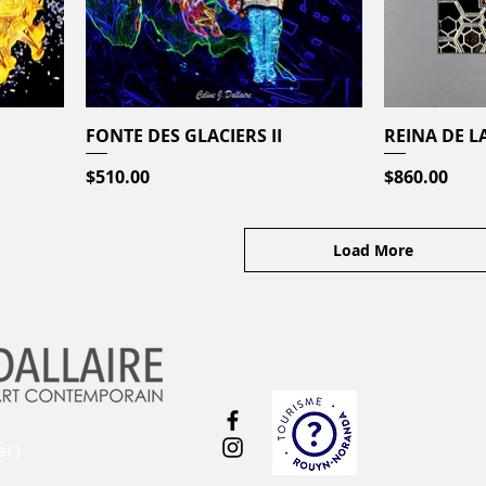
FONTE DES GLACIERS II
Quick View
REINA DE LA
Price
Price
$510.00
$860.00
Load More
ec)