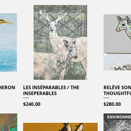
 HERON
LES INSÉPARABLES / THE
Quick View
RELÈVE SON
INSEPERABLES
THOUGHTFU
Price
Price
$240.00
$280.00
ENVIRONN