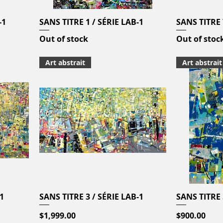
-1
SANS TITRE 1 / SÉRIE LAB-1
Quick View
SANS TITRE 
Out of stock
Out of stoc
Art abstrait
Art abstrait
1
SANS TITRE 3 / SÉRIE LAB-1
Quick View
SANS TITRE 
Price
Price
$1,999.00
$900.00