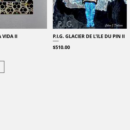
 VIDA II
Quick View
P.I.G. GLACIER DE L'îLE DU PIN II
Quick View
Price
$510.00