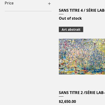
Price
SANS TITRE 4 / SÉRIE LAB
Quick View
CA$0
CA$4,800
Out of stock
Art abstrait
SANS TITRE 2 /SÉRIE LAB-
Quick View
Price
$2,650.00