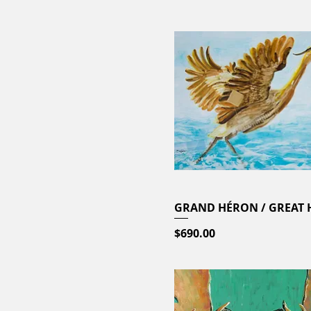
GRAND HÉRON / GREAT
Quick View
Price
$690.00