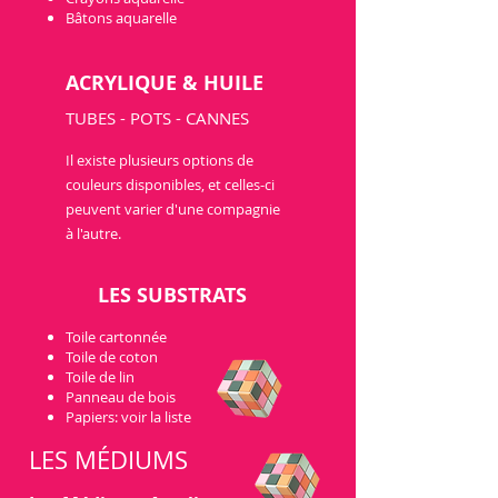
Bâtons aquarelle
ACRYLIQUE & HUILE
TUBES
-
POTS - CANNES
Il existe plusieurs options de
couleurs disponibles, et celles-ci
peuvent varier d'une compagnie
à l'autre.
LES SUBSTRATS
Toile cartonnée
Toile de coton
Toile de lin
Panneau de bois
Papiers: voir la liste
LES MÉDIUMS