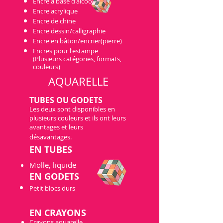
Encre à base d'alcool
Encre acrylique
Encre de chine
Encre dessin/calligraphie
Encre en bâton/encrier(pierre)
Encres pour l'estampe
(Plusieurs catégories, formats,
couleurs)
AQUARELLE
TUBES O
U
GODETS
Les deux sont disponibles en
plusieurs couleurs e
t ils ont leurs
avantages et leurs
désavantages.
EN TUB
E
S
Mo
l
le, liquide
EN
GODETS
Petit blocs durs
EN C
RA
YONS
Crayons aquarelle