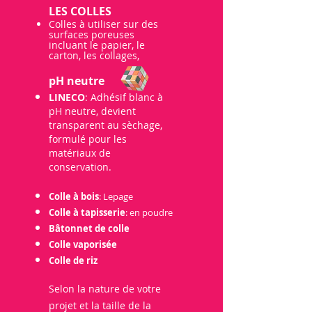
LES C
OLLES
Colles à utiliser sur des
surfa
ces poreuses
incluant le papier, le
carton, les collages,
pH neutre
LINECO
: Adhésif blanc à
pH neutre, devient
transparent au sècha
ge,
formulé pour les
matériaux de
conservation.
Colle à bois
: Lepage
Colle à tapisserie
: en poudre
Bâtonnet de colle
Colle vaporisée
Colle de riz
Selon
la nature de votre
projet et la
ta
ille de la