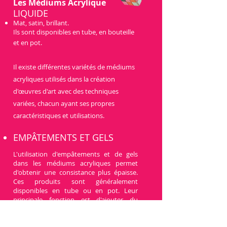
Le
s Méd
ium
s Acrylique
LI
QUID
E
Mat, satin, brillant.
Ils sont disponibles en tube, en bouteille
et en pot.
Il existe différentes variétés de médiums
acryliques utili
sés dans la création
d'œuvres d'art avec des techniques
variées, chacun ayant ses propres
caractéristiques et utilisations.
EMPÂTEMENT
S
ET GELS
L'utilisation d'empâtements et de gels
dans les médiums acryliques permet
d'obtenir une consistance plus épaisse.
Ces produits sont généralement
disponibles en tube ou en pot. Leur
principale fonction est d'ajouter du
volume, de la texture et de créer un
aspect tridimensionnel sur votre